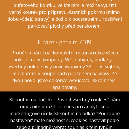
bufetového koutku, ve kterém je možné využít i
varný koutek pro přípravu vlastních pokrmů (mimo
dobu výdejů stravy), a došlo k podstatnému rozšíření
parkovací plochy před pensionem.
II. fáze - podzim 2019
Proběhla náročná, kompletní rekonstrukce všech
pokojů, nové koupelny, WC, nábytek, podlahy ..,
všechny pokoje byly nově vybaveny SAT-TV, sejfem,
minibarem, v koupelnách pak fénem na vlasy. Ze
dvou pokoj jsme dokonce vybudovali skromnější
apartmány.
Kliknutím na tlačítko "Povolit všechny cookies" nám
III. fáze - podzim 2021
umožníte použití cookies pro analytické a
marketingové účely. Kliknutím na odkaz "Podrobné
Rekonstrukce kotelny a topného systému, budujeme
nastavení" máte možnost si cookies nastavit podle
novou kotelnu na pelety.
sebe a případně vybrat souhlas k těm typům