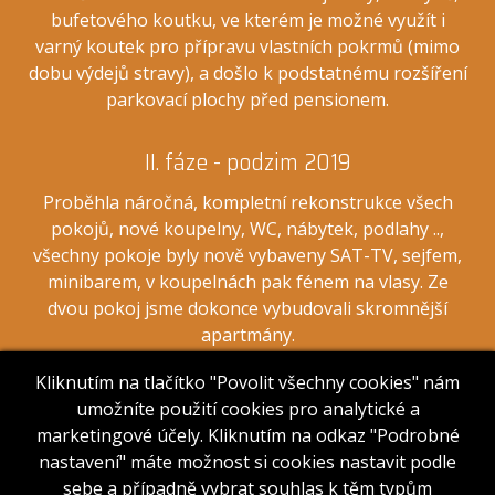
bufetového koutku, ve kterém je možné využít i
varný koutek pro přípravu vlastních pokrmů (mimo
dobu výdejů stravy), a došlo k podstatnému rozšíření
parkovací plochy před pensionem.
II. fáze - podzim 2019
Proběhla náročná, kompletní rekonstrukce všech
pokojů, nové koupelny, WC, nábytek, podlahy ..,
všechny pokoje byly nově vybaveny SAT-TV, sejfem,
minibarem, v koupelnách pak fénem na vlasy. Ze
dvou pokoj jsme dokonce vybudovali skromnější
apartmány.
Kliknutím na tlačítko "Povolit všechny cookies" nám
III. fáze - podzim 2021
umožníte použití cookies pro analytické a
marketingové účely. Kliknutím na odkaz "Podrobné
Rekonstrukce kotelny a topného systému, budujeme
nastavení" máte možnost si cookies nastavit podle
novou kotelnu na pelety.
sebe a případně vybrat souhlas k těm typům